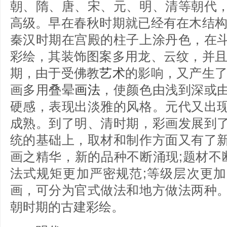
朝、隋、唐、宋、元、明、清等朝代
高级。早在春秋时期就已经有在木结构
秦汉时期在宫殿的柱子上涂丹色，在
彩绘，其装饰图案多用龙、云纹，并且
期，由于受佛教
艺术
的影响，又产生了
画多用叠晕
画法
，使颜色由浅到深或
硬感，表现出淡雅的风格。元代又出
成熟。到了明、清时期，彩画发展到
统的基础上，取材和制作方面又有了
画之精华，新的品种不断涌现;题材不
法式规矩更加严密规范;等级层次更
画，可分为官式做法和地方做法两种
朝时期的古建彩绘。