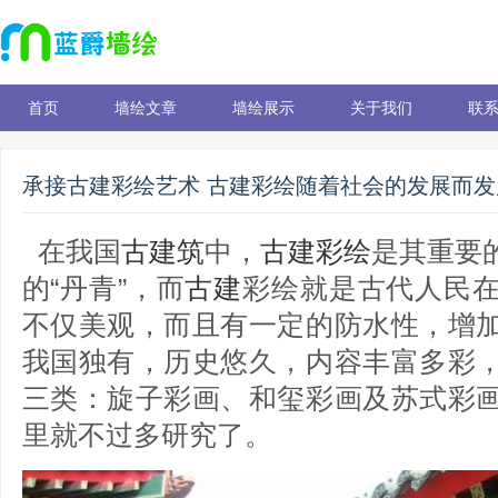
首页
墙绘文章
墙绘展示
关于我们
联
承接古建彩绘艺术 古建彩绘随着社会的发展而发
在我国
古建筑
中，
古建彩绘
是其重要
的“丹青”，而
古建
彩绘就是古代人民
不仅美观，而且有一定的防水性，增
我国独有，历史悠久，内容丰富多彩
三类：旋子彩画、和玺彩画及苏式彩
里就不过多研究了。