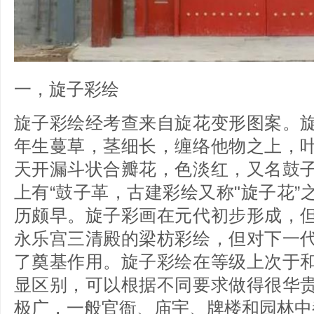
一，旋子彩绘
旋子彩绘经考查来自旋花变形图案。
年生蔓草，茎细长，缠络他物之上，
天开漏斗状合瓣花，色淡红，又名鼓
上有“鼓子革，古建彩绘又称"旋子花
历颇早。旋子彩画在元代初步形成，
永乐宫三清殿的梁枋彩绘，但对下一
了奠基作用。旋子彩绘在等级上次于
显区别，可以根据不同要求做得很华
极广，一般官衙、庙宇、牌楼和园林中