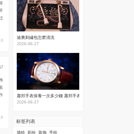
等
开
过
​迪奧刺繡包怎麽清洗
:0
2026-06-27
57
饰
装
作
蕭邦手表保養一次多少錢 蕭邦手表保養價格
2026-06-27
:0
标签列表
墙绘
彩绘
装饰
手绘