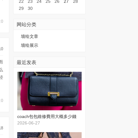
22
23
24
25
26
27
28
29
30
:0
网站分类
墙绘文章
墙绘展示
10
最近发表
而
么
经
:0
​coach包包維修費用大概多少錢
2026-06-27
18