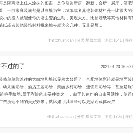
再是隔离墙上任人涂抹的图案！是你修饰新房，翻新，会所，展厅，酒吧
看，一般家庭装潢都是以白墙为主，墙纸或者其他装饰材料是一比很大的
较小的投入就能使你的墙面变的生动，美观大方。比起墙纸等其他材料有
纸或者其他装饰材料挑来挑去就这么几种，无非是颜...
作者:zhushican | 分类:墙绘文章 | 浏览:1641 | 评论
好不过的了
2021-01-20 16:50:
装修单单靠以往的大白墙和墙纸显然太普通了，合肥墙体彩绘就是墙面装
，幼儿园彩绘，酒店主题彩绘，美丽乡村彩绘，连锁店彩绘等，甚至是服
简称手绘墙,属于彩绘的主要种类之一，由于其创作的自由灵活性，使得
告所达不到的美好效果，就比如可以墙绘可以更贴近载体表层...
作者:zhushican | 分类:墙绘文章 | 浏览:1705 | 评论