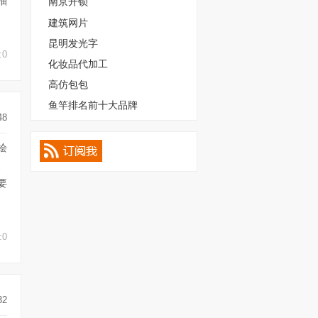
抽
南京开锁
建筑网片
昆明发光字
:0
化妆品代加工
高仿包包
鱼竿排名前十大品牌
48
绘
、
要
:0
32