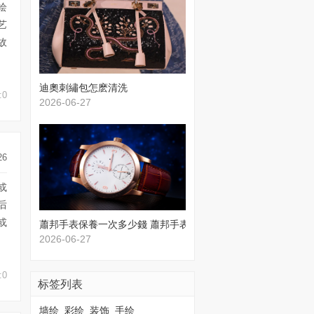
绘
艺
故
​迪奧刺繡包怎麽清洗
:0
2026-06-27
26
或
后
或
蕭邦手表保養一次多少錢 蕭邦手表保養價格
2026-06-27
:0
标签列表
墙绘
彩绘
装饰
手绘