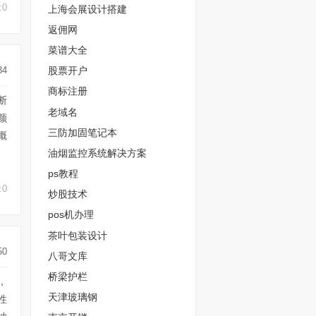
:0
上海会展设计搭建
返佣网
菜谱大全
股票开户
34
商标注册
断
老域名
颜
三防加固笔记本
概
油烟监控系统解决方案
ps教程
:0
炒股技术
pos机办理
茶叶包装设计
50
八哥文库
桥梁护栏
，
天津玻璃钢
性