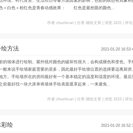
活环境、时代背景、生活经历等备方面因素的影响，色彩的联想有具象和
＋白色＋粉红色是青春动感效果： 红色是最抢眼的颜色...
作者:zhushican | 分类:墙绘文章 | 浏览:1631 | 评论
手绘方法
2021-01-20 16:53:
射的墙体进行绘制。紫外线对颜色的破坏性很大，会构成褪色和变色。手
一般来说手绘墙家庭需要的居多，因此最好手绘墙位置的选择要远离厨房
地方。手绘墙所在的房间最好有一个基本稳定的温度和湿度的环境。最后
前最好找一块大床单将墙体手绘表面遮罩起来，一来避免...
作者:zhushican | 分类:墙绘文章 | 浏览:1615 | 评论
体彩绘
2021-01-20 16:52: