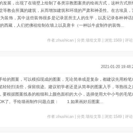
的发展，出现了在墙壁上绘制了各类宗教图案类的绘画方式，这种方式所
堂等教会所属的建筑，从而增加建筑和环境的严肃和神圣性。在古埃及，
作为装饰，其中这些装饰很多是记录居所主人的生平，以及记录各种神话
西藏，人们把佛祖绘制在墙上以及唐卡（一种以牛皮制作的装饰...
作者:zhushican | 分类:墙绘文章 | 浏览:1569 | 评论
2021-01-20 19:48:
手绘的图案，可以模拟现成的图案，无论简单或是复杂，都建议先用粉笔
笔轻轻扫淡些，保留痕迹。建议初学者还是从简单的图案入手，等熟练之
，要根据图案线条的粗细和上颜色面积的大小，选择使用大中小号的毛笔
K了。手绘墙画制作问题点拨： 1.如果画好后图案...
作者:zhushican | 分类:墙绘文章 | 浏览:1549 | 评论