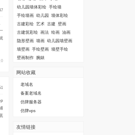
幼儿园墙体彩绘
手绘墙
47
手绘墙画
幼儿园
墙体彩绘
。
古建彩绘
艺术
古建
壁画
一
古建筑彩绘
画法
绘画
油画
就
隐形壁画
墙画
幼儿园墙壁画
墙壁画
手绘壁画
墙壁手绘
壁画制作
腕錶
:0
网站收藏
老域名
51
备案老域名
p
仿牌服务器
铺
仿牌vps
底
友情链接