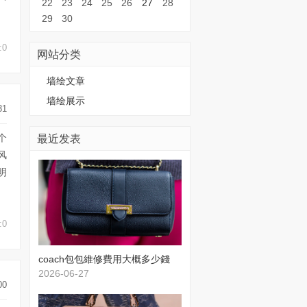
22
23
24
25
26
27
28
29
30
:0
网站分类
墙绘文章
墙绘展示
31
最近发表
个
风
明
:0
​coach包包維修費用大概多少錢
2026-06-27
00