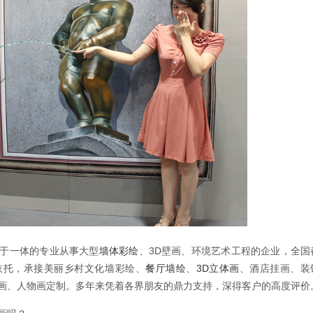
于一体的专业从事大型
墙体彩绘
、3D壁画、环境艺术工程的企业，全国
依托，承接美丽乡村文化墙彩绘、
餐厅墙绘
、
3D立体画
、酒店挂画、装
画、人物画定制。多年来凭着各界朋友的鼎力支持，深得客户的高度评价