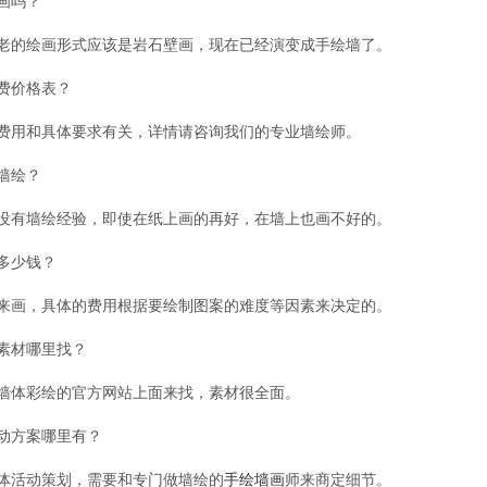
画吗？
老的绘画形式应该是岩石壁画，现在已经演变成手绘墙了。
费价格表？
费用和具体要求有关，详情请咨询我们的专业墙绘师。
墙绘？
没有墙绘经验，即使在纸上画的再好，在墙上也画不好的。
多少钱？
来画，具体的费用根据要绘制图案的难度等因素来决定的。
素材哪里找？
墙体彩绘的官方网站上面来找，素材很全面。
动方案哪里有？
体活动策划，需要和专门做墙绘的
手绘墙画
师来商定细节。