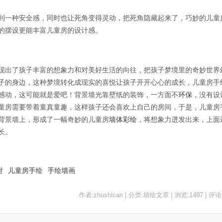
到一种安全感，同时也让死角变得灵动，把死角隐藏起来了，巧妙的儿童
的摆设更能丰富儿童房的设计感。
现出了孩子丰富的想象力和对美好生活的向往，把孩子梦境里的奇妙世界
子的身边，这种梦境转化成现实的喜悦让孩子开开心心的成长，儿童房手
感动，这可能就是爱吧！背景墙光靠壁纸的装饰，一方面不
环保
，没有设
童房需要带着童真童趣，这样孩子还会喜欢上自己的房间，于是，儿童房
背景墙上，形成了一幅奇妙的儿童房
墙体彩绘
，将想象力迸发出来，上面
长。
射
儿童房手绘
手绘墙画
作者:zhushican | 分类:墙绘文章 | 浏览:1497 | 评论