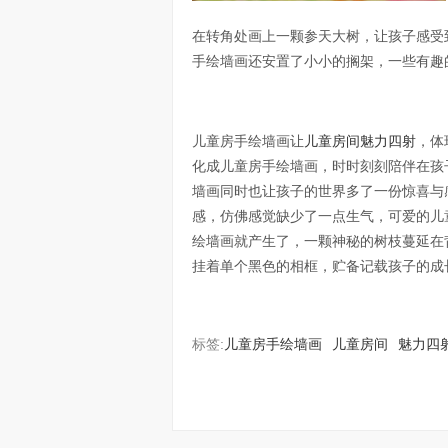
在转角处画上一颗参天大树，让孩子感受
手绘墙画还安置了小小的搁架，一些有趣
儿童房手绘墙画让
儿童房间
魅力四射
，体
化成儿童房手绘墙画，时时刻刻陪伴在孩
墙画同时也让孩子的世界多了一份惊喜与
感，仿佛感觉缺少了一点生气，可爱的儿
绘墙画就产生了，一颗神秘的树枝蔓延在
挂着单个黑色的相框，贮备记载孩子的成
标签:
儿童房手绘墙画
儿童房间
魅力四