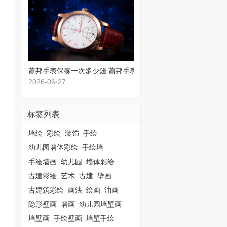
蕭邦手表保養一次多少錢 蕭邦手表保養價格
2026-06-27
标签列表
墙绘
彩绘
装饰
手绘
幼儿园墙体彩绘
手绘墙
手绘墙画
幼儿园
墙体彩绘
古建彩绘
艺术
古建
壁画
古建筑彩绘
画法
绘画
油画
隐形壁画
墙画
幼儿园墙壁画
墙壁画
手绘壁画
墙壁手绘