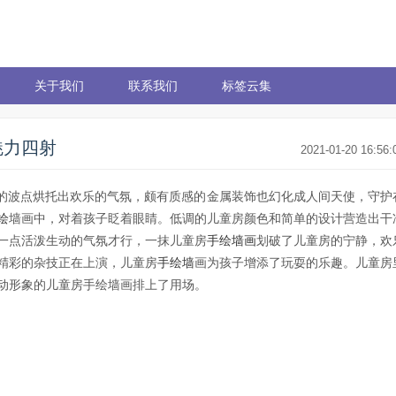
关于我们
联系我们
标签云集
魅力四射
2021-01-20 16:56:
的波点烘托出欢乐的气氛，颇有质感的金属装饰也幻化成人间天使，守护
绘
墙画中，对着孩子眨着眼睛。低调的儿童房颜色和简单的设计营造出干
一点活泼生动的气氛才行，一抹儿童房
手绘墙画
划破了儿童房的宁静，欢
精彩的杂技正在上演，儿童房
手绘墙
画为孩子增添了玩耍的乐趣。儿童房
动形象的儿童房手绘墙画排上了用场。