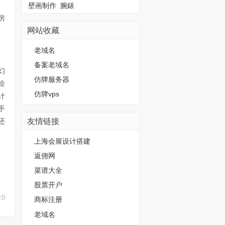
壁画制作
腕錶
房
网站收藏
老域名
备案老域名
幻
仿牌服务器
绘
仿牌vps
计
手
友情链接
还
上海会展设计搭建
返佣网
菜谱大全
股票开户
:0
商标注册
老域名