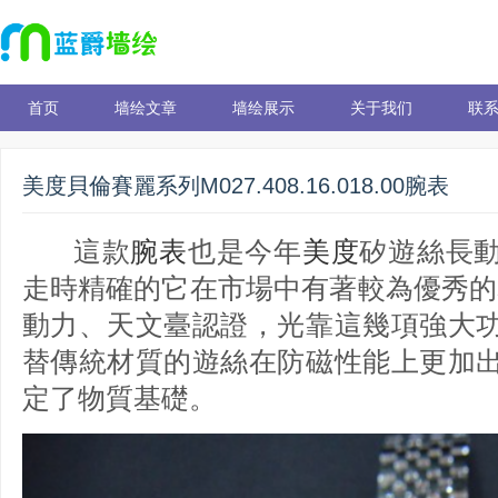
首页
墙绘文章
墙绘展示
关于我们
联
美度貝倫賽麗系列M027.408.16.018.00腕表
這款
腕表
也是今年
美度
矽遊絲長
走時精確的它在市場中有著較為優秀的
動力、天文臺認證，光靠這幾項強大
替傳統材質的遊絲在防磁性能上更加
定了物質基礎。