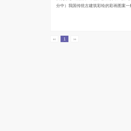
分中）我国传统古建筑彩绘的彩画图案一般
‹‹
1
››