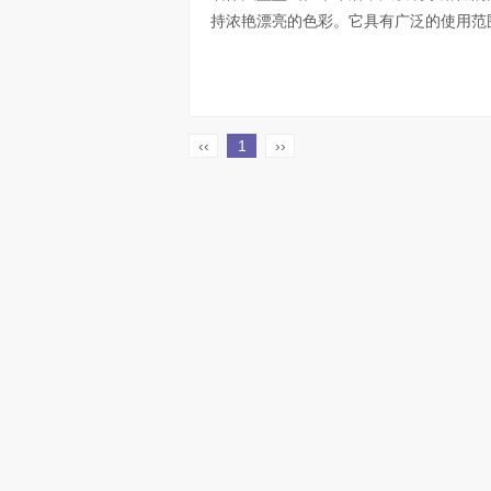
持浓艳漂亮的色彩。它具有广泛的使用范围
‹‹
1
››