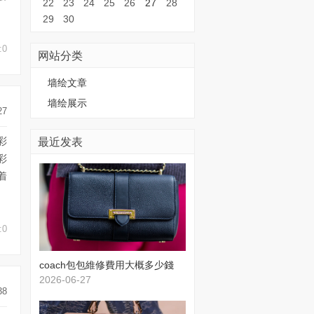
22
23
24
25
26
27
28
29
30
:0
网站分类
墙绘文章
墙绘展示
27
最近发表
彩
彩
着
:0
​coach包包維修費用大概多少錢
2026-06-27
38