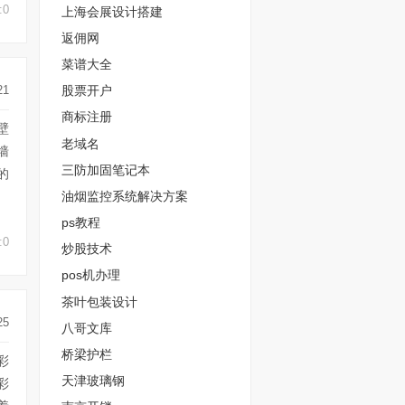
:0
上海会展设计搭建
返佣网
菜谱大全
股票开户
21
商标注册
壁
老域名
墙
三防加固笔记本
的
油烟监控系统解决方案
ps教程
:0
炒股技术
pos机办理
茶叶包装设计
25
八哥文库
桥梁护栏
彩
天津玻璃钢
彩