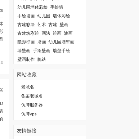
幼儿园墙体彩绘
手绘墙
28
手绘墙画
幼儿园
墙体彩绘
体
古建彩绘
艺术
古建
壁画
彩
古建筑彩绘
画法
绘画
油画
着
隐形壁画
墙画
幼儿园墙壁画
墙壁画
手绘壁画
墙壁手绘
壁画制作
腕錶
:0
网站收藏
老域名
56
备案老域名
D
仿牌服务器
墙
仿牌vps
的
友情链接