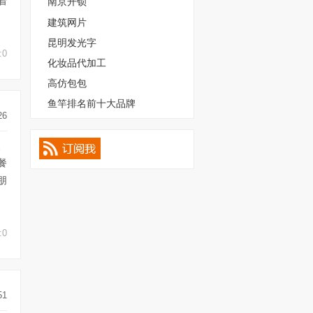
着
南京开锁
建筑网片
昆明发光字
:0
化妆品代加工
高仿包包
鱼竿排名前十大品牌
26
、
餐
朋
:0
51