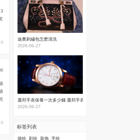
、
3
支
​迪奧刺繡包怎麽清洗
:0
2026-06-27
06
墙
墙
凭
蕭邦手表保養一次多少錢 蕭邦手表保養價格
2026-06-27
:0
标签列表
墙绘
彩绘
装饰
手绘