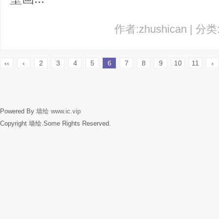
作者:zhushican | 分
‹‹
‹
2
3
4
5
6
7
8
9
10
11
›
Powered By
墙绘
www.ic.vip
Copyright 墙绘.Some Rights Reserved.