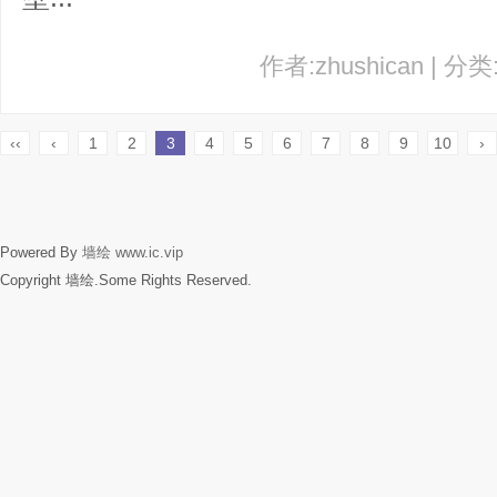
作者:zhushican | 分
‹‹
‹
1
2
3
4
5
6
7
8
9
10
›
Powered By
墙绘
www.ic.vip
Copyright 墙绘.Some Rights Reserved.