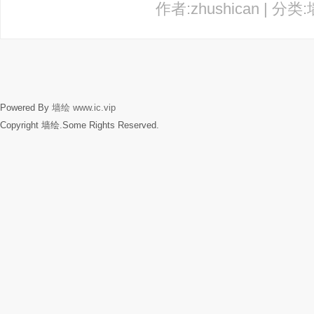
作者:zhushican | 分类
Powered By
墙绘
www.ic.vip
Copyright 墙绘.Some Rights Reserved.