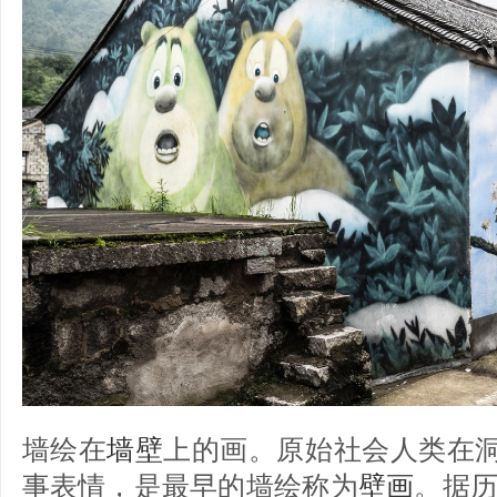
墙绘在
墙壁
上的画。原始社会人类在
事表情，是最早的墙绘称为
壁画
。据历