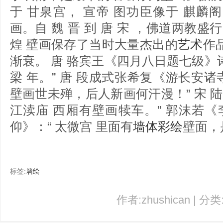
于 甘泉宫， 宣帝 图功臣像于 麒
画。自 魏 晋 到 唐 宋 ，佛道两教
煌 壁画保存了当时大量杰出的
艺术
作
渐衰。 唐 骆宾王《四月八日题七级》诗
梁 年。” 唐 段成式张希复《游长安诸
壁画世未殚，后人新画何汗漫！” 宋 
江渎庙 西厢有壁画犊车。” 郭沫若
仰》：“ 太微宫 里面有
墙体彩绘
壁面，
标签:
墙绘
作者:zhushican | 分